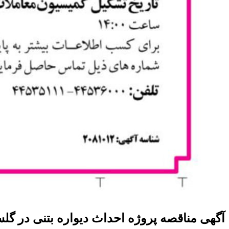
آگهی مناقصه پروژه احداث دیواره بتنی در گلستان ۸۴ - آفت