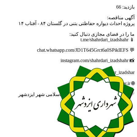
بازدید: 66
آگهی مناقصه:
پروژه احداث دیواره حفاظتی بتنی در گلستان ۸۴ - آفتاب ۱۴
ما را در فضای مجازی دنبال کنید:
📱 t.me/shahrdari_izadshahr
💬 chat.whatsapp.com/JD1T645Grct6a0SPikIEFS
📸 instagram.com/shahrdari_izadshahr
🆔 eitaa.com/khabar_izadshar
🌐 izadshahr.ir
✅ روابط عمومی شهرداری و شورای اسلامی شهر ایزدشهر