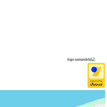
▫️
خانه
▫️
تماس با ما
▫️
درباره‌ی ما
▫️
درخواست‌ها
▫️
پیوند‌ها