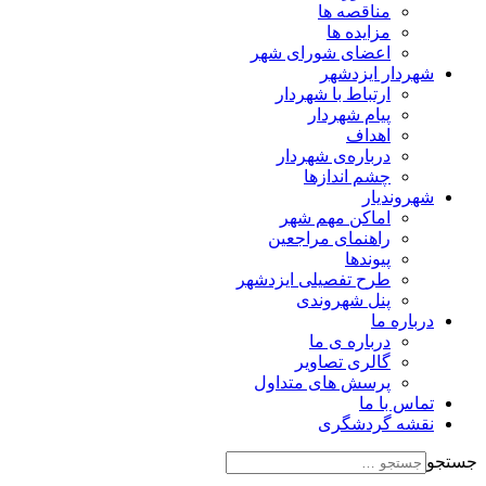
مناقصه ها
مزایده ها
اعضای شورای شهر
شهردار ایزدشهر
ارتباط با شهردار
پیام شهردار
اهداف
درباره‌ی شهردار
چشم اندازها
شهروندیار
اماکن مهم شهر
راهنمای مراجعین
پیوند‌ها
طرح تفصیلی ایزدشهر
پنل شهروندی
درباره ما
درباره ی ما
گالری تصاویر
پرسش های متداول
تماس با ما
نقشه گردشگری
جستجو