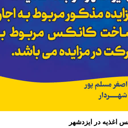
س اغذیه در ایزدشهر