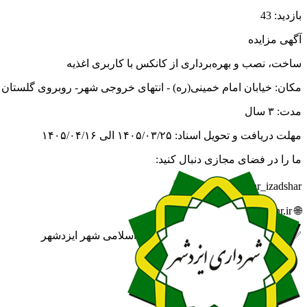
بازدید: 43
آگهی مزایده
ساخت، نصب و بهره‌برداری از کانکس‌ با کاربری اغذیه
مکان‌: خیابان امام خمینی(ره) - انتهای خروجی شهر- روبروی گلستان ۱
مدت: ۳ سال
مهلت دریافت و تحویل اسناد: ۱۴۰۵/۰۳/۲۵ الی ۱۴۰۵/۰۴/۱۶
ما را در فضای مجازی دنبال کنید:
🆔 eitaa.com/khabar_izadshar
🌐 izadshahr.ir
✅ روابط عمومی شهرداری و شورای اسلامی شهر ایزدشهر