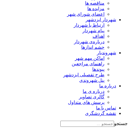
مناقصه ها
مزایده ها
اعضای شورای شهر
شهردار ایزدشهر
ارتباط با شهردار
پیام شهردار
اهداف
درباره‌ی شهردار
چشم اندازها
شهروندیار
اماکن مهم شهر
راهنمای مراجعین
پیوند‌ها
طرح تفصیلی ایزدشهر
پنل شهروندی
درباره ما
درباره ی ما
گالری تصاویر
پرسش های متداول
تماس با ما
نقشه گردشگری
جستجو