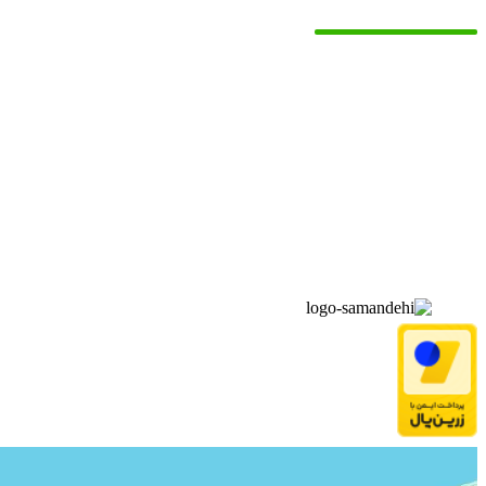
▫️
خانه
▫️
تماس با ما
▫️
درباره‌ی ما
▫️
درخواست‌ها
▫️
پیوند‌ها