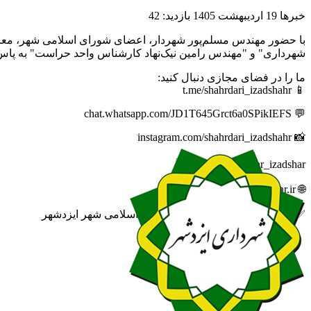
خبرها
19 ارديبهشت 1405
بازدید: 42
با حضور مهندس مسلم‌پور شهردار، اعضای شورای اسلامی شهر، معاو
شهرداری" و "مهندس رامین نیک‌نهاد کارشناس واحد حراست" به پا
ما را در فضای مجازی دنبال کنید:
📱 t.me/shahrdari_izadshahr
💬 chat.whatsapp.com/JD1T645Grct6a0SPikIEFS
📸 instagram.com/shahrdari_izadshahr
🆔 eitaa.com/khabar_izadshar
🌐 izadshahr.ir
✅ روابط عمومی شهرداری و شورای اسلامی شهر ایزدشهر