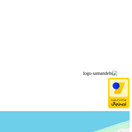
▫️
خانه
▫️
تماس با ما
▫️
درباره‌ی ما
▫️
درخواست‌ها
▫️
پیوند‌ها