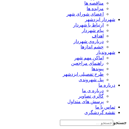
مناقصه ها
مزایده ها
اعضای شورای شهر
شهردار ایزدشهر
ارتباط با شهردار
پیام شهردار
اهداف
درباره‌ی شهردار
چشم اندازها
شهروندیار
اماکن مهم شهر
راهنمای مراجعین
پیوند‌ها
طرح تفصیلی ایزدشهر
پنل شهروندی
درباره ما
درباره ی ما
گالری تصاویر
پرسش های متداول
تماس با ما
نقشه گردشگری
جستجو