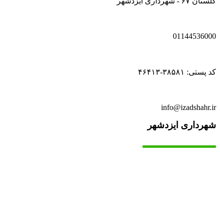
گلستان ۶۷ - شهرداری ایزدشهر
01144536000
کد پستی: ۳۸۵۸۱-۴۶۴۱۳
info@izadshahr.ir
شهرداری ایزدشهر
▫️
خانه
▫️
تماس با ما
▫️
درباره‌ی ما
▫️
درخواست‌ها