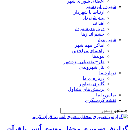
اعضای شورای شهر
شهردار ایزدشهر
ارتباط با شهردار
پیام شهردار
اهداف
درباره‌ی شهردار
چشم اندازها
شهروندیار
اماکن مهم شهر
راهنمای مراجعین
پیوند‌ها
طرح تفصیلی ایزدشهر
پنل شهروندی
درباره ما
درباره ی ما
گالری تصاویر
پرسش های متداول
تماس با ما
نقشه گردشگری
جستجو
گزارش تصویری محفل معنوی اُنس با قرآن