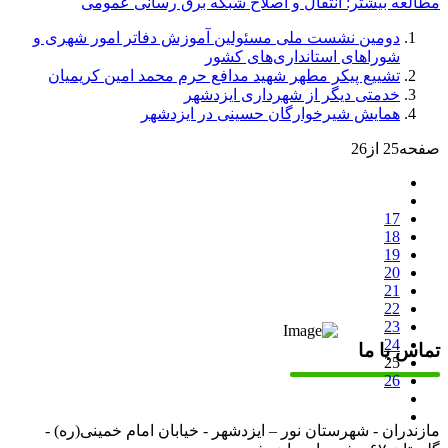
مطالعه بیشتر: انتقال و اصلاح شبکه برق رسانی عمومی
دومین نشست ملی مسئولين آموزش دفاتر امور شهری و
شوراهای استانداری‌های کشور
تشییع پیکر مطهر شهید مدافع حرم محمد امین کریمیان
خدمتی دیگر از شهرداری ایزدشهر
همایش شیرخوارگان حسینی در ایزدشهر
صفحه25 از26
17
18
19
20
21
22
23
24
تماس با ما
25
26
مازندران - شهرستان نور – ایزدشهر - خیابان امام خمینی(ره) -