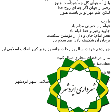
بلبل به هوای گل چه شیداست هنوز
رفتی ز جهان اگر چه ای روح خدا
لیکن علم مهر تو بر پاست هنوز
یا رب
قوام راه خمینی مدام باد
جاوید رهبر و خط قیام باد
هجر امام؛ جان و دل از مؤمنین شکست
برجان آن شکسته دلان صد سلام باد
چهاردهم خرداد، سالروز رحلت جانسوز رهبر کبیر انقلاب اسلامی ایرا
ما را در فضای مجازی دنبال کنید:
🆔 eitaa.com/khabar_izadshar
🌐 izadshahr.ir
✅ روابط عمومی شهرداری و شورای اسلامی شهر ایزدشهر