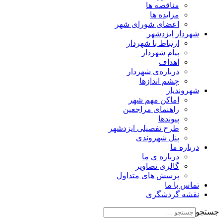
مناقصه ها
مزایده ها
اعضای شورای شهر
شهردار ایزدشهر
ارتباط با شهردار
پیام شهردار
اهداف
درباره‌ی شهردار
چشم اندازها
شهروندیار
اماکن مهم شهر
راهنمای مراجعین
پیوند‌ها
طرح تفصیلی ایزدشهر
پنل شهروندی
درباره ما
درباره ی ما
گالری تصاویر
پرسش های متداول
تماس با ما
نقشه گردشگری
جستجو