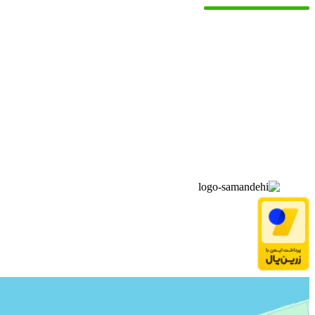
▫️
خانه
▫️
تماس با ما
▫️
درباره‌ی ما
▫️
درخواست‌ها
▫️
پیوند‌ها