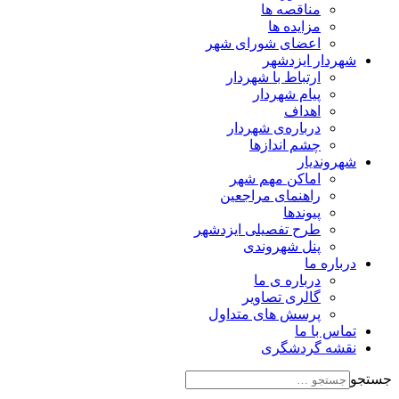
مناقصه ها
مزایده ها
اعضای شورای شهر
شهردار ایزدشهر
ارتباط با شهردار
پیام شهردار
اهداف
درباره‌ی شهردار
چشم اندازها
شهروندیار
اماکن مهم شهر
راهنمای مراجعین
پیوند‌ها
طرح تفصیلی ایزدشهر
پنل شهروندی
درباره ما
درباره ی ما
گالری تصاویر
پرسش های متداول
تماس با ما
نقشه گردشگری
جستجو