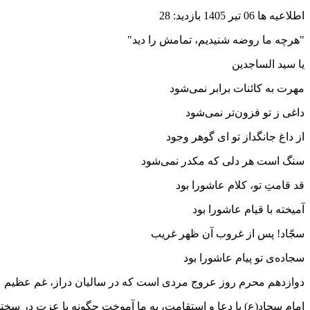
اطلاعیه ها
06 تیر 1405
بازدید: 28
"هرچه ما روضه شنیدیم، تمامش را دید"
یا سید الساجدین
مهرت به کائنات برابر نمی‌شود
داغی ز تو فزون‌تر نمی‌شود
از داغ جانگداز تو ای گوهر وجود
سنگ است هر دلی که مکدر نمی‌شود
قد قامتِ تو، کلام عاشورا بود
آمیخته با قیام عاشورا بود
سجّاد! پس از غروب آن ظهر غریب
سجاده‌ی تو پیام عاشورا بود
دوازدهم محرم روز عروج مردی است که در سالیان دراز، غم عظیم عاش
امام سجاد(ع) با دعا و استقامت، به ما آموخت چگونه با عزت در سختی