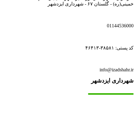
خمینی(ره) - گلستان ۶۷ - شهرداری ایزدشهر
01144536000
کد پستی: ۳۸۵۸۱-۴۶۴۱۳
info@izadshahr.ir
شهرداری ایزدشهر
▫️
خانه
▫️
تماس با ما
▫️
درباره‌ی ما