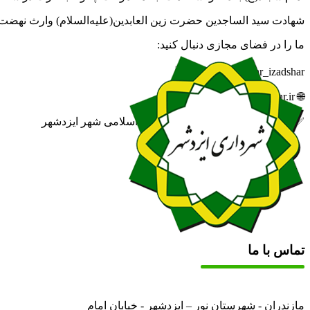
شهادت سید الساجدین حضرت زین العابدین(علیه‌السلام) وارث نهضت عا
ما را در فضای مجازی دنبال کنید:
🆔 eitaa.com/khabar_izadshar
🌐 izadshahr.ir
✅ روابط عمومی شهرداری و شورای اسلامی شهر ایزدشهر
تماس با ما
مازندران - شهرستان نور – ایزدشهر - خیابان امام