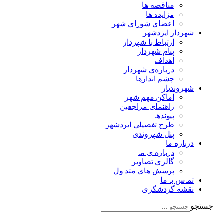
مناقصه ها
مزایده ها
اعضای شورای شهر
شهردار ایزدشهر
ارتباط با شهردار
پیام شهردار
اهداف
درباره‌ی شهردار
چشم اندازها
شهروندیار
اماکن مهم شهر
راهنمای مراجعین
پیوند‌ها
طرح تفصیلی ایزدشهر
پنل شهروندی
درباره ما
درباره ی ما
گالری تصاویر
پرسش های متداول
تماس با ما
نقشه گردشگری
جستجو