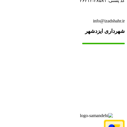
کد پستی: ۳۸۵۸۱-۴۶۴۱۳
info@izadshahr.ir
شهرداری ایزدشهر
▫️
خانه
▫️
تماس با ما
▫️
درباره‌ی ما
▫️
درخواست‌ها
▫️
پیوند‌ها