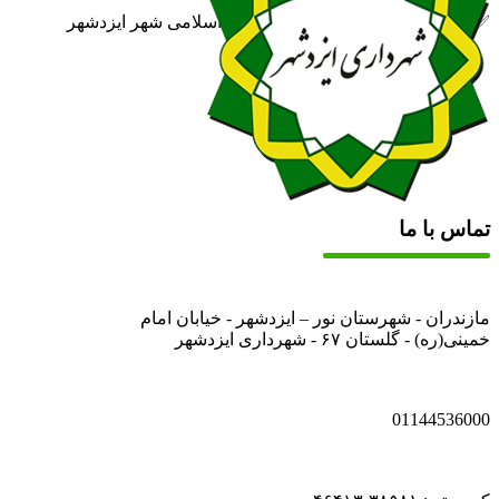
✅ روابط عمومی شهرداری و شورای اسلامی شهر ایزدشهر
تماس با ما
مازندران - شهرستان نور – ایزدشهر - خیابان امام
خمینی(ره) - گلستان ۶۷ - شهرداری ایزدشهر
01144536000