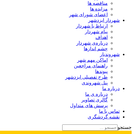
مناقصه ها
مزایده ها
اعضای شورای شهر
شهردار ایزدشهر
ارتباط با شهردار
پیام شهردار
اهداف
درباره‌ی شهردار
چشم اندازها
شهروندیار
اماکن مهم شهر
راهنمای مراجعین
پیوند‌ها
طرح تفصیلی ایزدشهر
پنل شهروندی
درباره ما
درباره ی ما
گالری تصاویر
پرسش های متداول
تماس با ما
نقشه گردشگری
جستجو