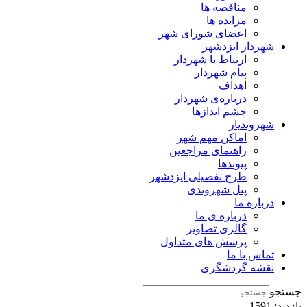
مناقصه ها
مزایده ها
اعضای شورای شهر
شهردار ایزدشهر
ارتباط با شهردار
پیام شهردار
اهداف
درباره‌ی شهردار
چشم اندازها
شهروندیار
اماکن مهم شهر
راهنمای مراجعین
پیوند‌ها
طرح تفصیلی ایزدشهر
پنل شهروندی
درباره ما
درباره ی ما
گالری تصاویر
پرسش های متداول
تماس با ما
نقشه گردشگری
جستجو
بازدید: 1591