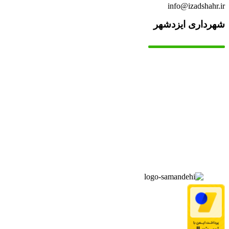
info@izadshahr.ir
شهرداری ایزدشهر
▫️
خانه
▫️
تماس با ما
▫️
درباره‌ی ما
▫️
درخواست‌ها
▫️
پیوند‌ها