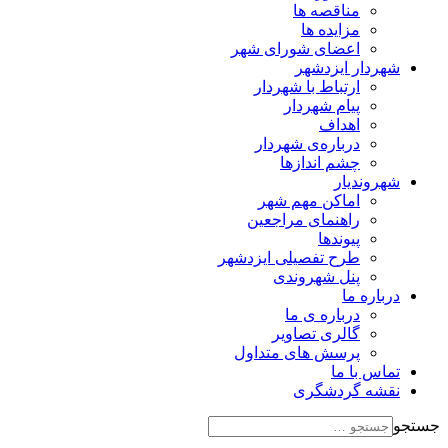
مناقصه ها
مزایده ها
اعضای شورای شهر
شهردار ایزدشهر
ارتباط با شهردار
پیام شهردار
اهداف
درباره‌ی شهردار
چشم اندازها
شهروندیار
اماکن مهم شهر
راهنمای مراجعین
پیوند‌ها
طرح تفصیلی ایزدشهر
پنل شهروندی
درباره ما
درباره ی ما
گالری تصاویر
پرسش های متداول
تماس با ما
نقشه گردشگری
جستجو