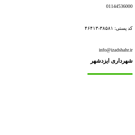
01144536000
کد پستی: ۳۸۵۸۱-۴۶۴۱۳
info@izadshahr.ir
شهرداری ایزدشهر
▫️
خانه
▫️
تماس با ما
▫️
درباره‌ی ما
▫️
درخواست‌ها
▫️
پیوند‌ها