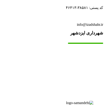
کد پستی: ۳۸۵۸۱-۴۶۴۱۳
info@izadshahr.ir
شهرداری ایزدشهر
▫️
خانه
▫️
تماس با ما
▫️
درباره‌ی ما
▫️
درخواست‌ها
▫️
پیوند‌ها