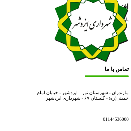
افتخارات و موفقیت ها
بازدید: 1705
تماس با ما
مازندران - شهرستان نور – ایزدشهر - خیابان امام
خمینی(ره) - گلستان ۶۷ - شهرداری ایزدشهر
01144536000