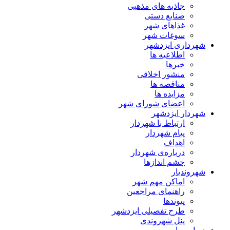
جاذبه های مذهبی
صنایع دستی
غذاهای شهر
سوغات شهر
شهرداری ایزدشهر
اطلاعیه ها
خبرها
منشور اخلاقی
مناقصه ها
مزایده ها
اعضای شورای شهر
شهردار ایزدشهر
ارتباط با شهردار
پیام شهردار
اهداف
درباره‌ی شهردار
چشم اندازها
شهروندیار
اماکن مهم شهر
راهنمای مراجعین
پیوند‌ها
طرح تفصیلی ایزدشهر
پنل شهروندی