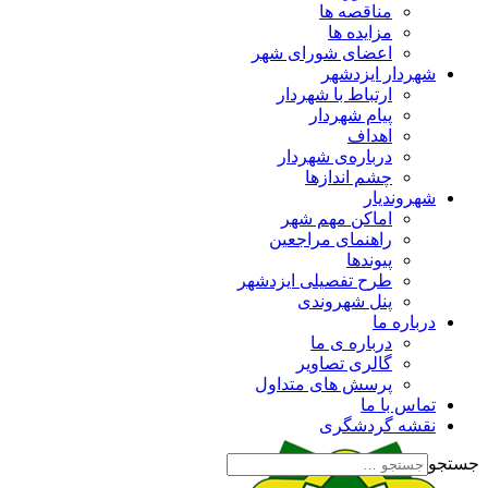
مناقصه ها
مزایده ها
اعضای شورای شهر
شهردار ایزدشهر
ارتباط با شهردار
پیام شهردار
اهداف
درباره‌ی شهردار
چشم اندازها
شهروندیار
اماکن مهم شهر
راهنمای مراجعین
پیوند‌ها
طرح تفصیلی ایزدشهر
پنل شهروندی
درباره ما
درباره ی ما
گالری تصاویر
پرسش های متداول
تماس با ما
نقشه گردشگری
جستجو